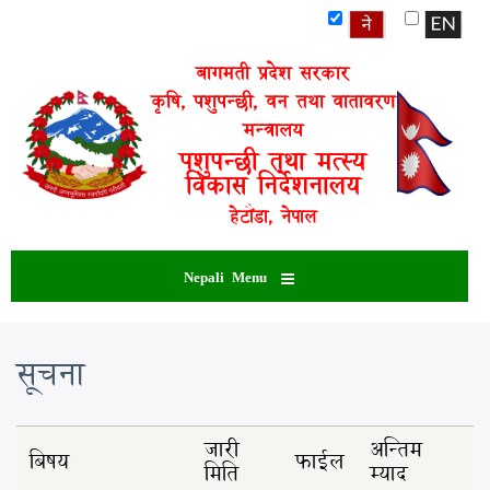
Skip
to
main
बागमती प्रदेश सरकार
content
कृषि, पशुपन्छी, वन तथा वातावरण
मन्त्रालय
पशुपन्छी तथा मत्स्य
विकास निर्देशनालय
हेटौंडा, नेपाल
Nepali Menu
सूचना
जारी
अन्तिम
बिषय
फाईल
मिति
म्याद