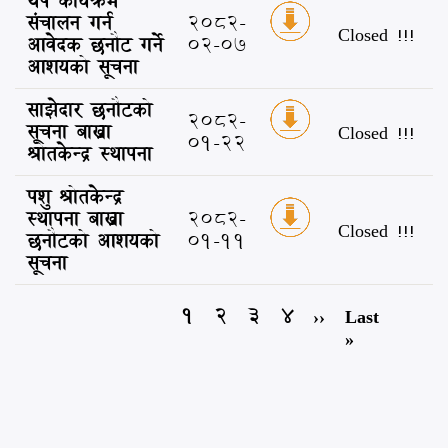
थप कार्यक्रम
संचालन गर्न
2082-
Closed !!!
आवेदक छनौट गर्ने
02-07
आशयको सूचना
साझेदार छनौटको
2082-
सूचना बाख्रा
Closed !!!
01-22
श्रोतकेन्द्र स्थापना
पशु श्रोतकेन्द्र
स्थापना बाख्रा
2082-
Closed !!!
छनौटको आशयको
01-11
सूचना
Pagination
Current
1
Page
2
Page
3
Page
4
Next
››
Last
Last
page
page
page
»